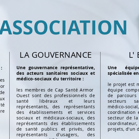
'ASSOCIATION
LA GOUVERNANCE
L'
Une gouvernance représentative,
Une équipe 
 :
des acteurs sanitaires sociaux et
spécialisée en
médico-sociaux du territoire :
les
le projet est
or
les membres de Cap Santé Armor
équipe compo
de
Ouest sont des professionnels de
de parcours
ux
santé libéraux et leurs
secteurs sa
té
représentants, des représentants
médico-soci
re
des établissements et services
coordination 
sociaux et médicaux-sociaux, des
secteur de la
représentants des établissements
coordinateu
de santé publics et privés, des
projets, d'un 
représentants d'usagers, des